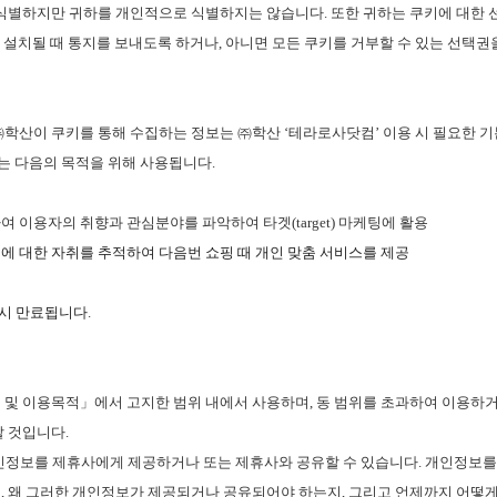
 식별하지만 귀하를 개인적으로 식별하지는 않습니다
.
또한 귀하는 쿠키에 대한
 설치될 때 통지를 보내도록 하거나
,
아니면 모든 쿠키를 거부할 수 있는 선택권
㈜학산이
쿠키를 통해 수집하는 정보는
㈜학산
‘
테라로사닷컴
’
이용 시 필요한 
는 다음의 목적을 위해 사용됩니다
.
하여 이용자의 취향과 관심분야를 파악하여 타겟
(target)
마케팅에 활용
에 대한 자취를 추적하여 다음번 쇼핑 때 개인 맞춤 서비스를 제공
웃시 만료됩니다
.
 및 이용목적」에서 고지한 범위 내에서 사용하며
,
동 범위를 초과하여 이용하거
할 것입니다
.
개인정보를 제휴사에게 제공하거나 또는 제휴사와 공유할 수 있습니다
.
개인정보를
지
,
왜 그러한 개인정보가 제공되거나 공유되어야 하는지
,
그리고 언제까지 어떻게