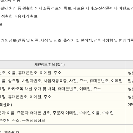
 절차에 이용
,
불만 처리 등 원활한 의사소통 경로의 확보
,
새로운 서비스
/
신상품이나 이벤트 
한 정확한 배송지의 확보
료
한 개인정보
(
인종 및 민족
,
사상 및 신조
,
출신지 및 본적지
,
정치적성향 및 범죄기
개인정보 항목 (필수)
번호
,
이름
,
휴대폰번호
,
이메일
,
주소
성
이름
,
상호명
,
사업자번호
,
사업자등록증
,
사진
,
주소
,
휴대폰번호
,
이메일
일
계정
,
카카오톡 채널 추가 및 내역
,
휴대폰번호
,
이메일
,
주소
성
계정
,
휴대폰번호
,
이메일
,
주소
성
객센터
)
이
문자 이름
,
주문자 휴대폰 번호
,
주문자 이메일
,
수취인 이름
,
수취인
수취인 주소
,
구매상품정보
명
,
계좌번호