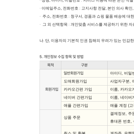
·
성명
,
아이디
,
비밀번호
:
서비스 이용에 따른 본인 식별
· 이메일주소
,
전화번호
:
고지사항 전달
,
본인 의사 확인
·
주소
,
전화번호
:
청구서
,
경품과 쇼핑 물품 배송에 대
· 그 외 선택항목
:
개인맞춤 서비스를 제공하기 위한 자
나. 단
,
이용자의 기본적 인권 침해의 우려가 있는 민감
5. 개인정보 수집 항목 및 방법
목적
구분
일반회원가입
아이디
,
비밀
도매회원가입
사업자구분
,
회원가입
카카오간편 가입
이름
,
카카오
네이버 간편가입
이름
,
네이버
애플 간편가입
애플 계정
(
고
결제정보
,
주
상품 주문
휴대폰 번호
,
취소 및 환불
계좌주
,
은행