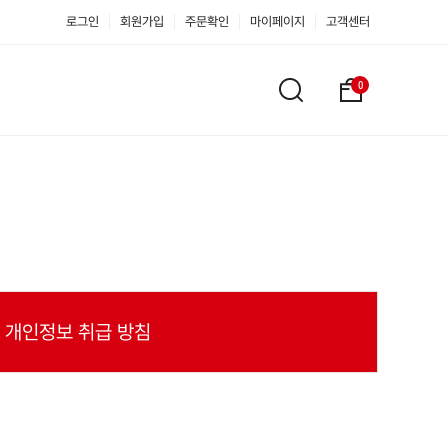
로그인
회원가입
주문확인
마이페이지
고객센터
0
개
검
장
색
바
하
구
기
니
개인정보 취급 방침