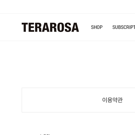
TERAROSA
SHOP
SUBSCRIP
마
헴
베
프
로
젝
트,
두
번
째
이용약관
이
야
기