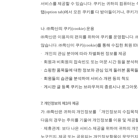
서비스를 제공할 수 있습니다
.
쿠키는 귀하의 컴퓨터는
탭
(option tab)
에서 모든 쿠키를 다 받아들이거나
,
쿠키가
나. ㈜학산의
쿠키
(cookie)
운용
㈜학산은
이용자의 편의를 위하여 쿠키를 운영합니다
.
않습니다
.
㈜학산이
쿠키
(cookie)
를 통해 수집한 회원
ID
·
개인의 관심 분야에 따라 차별화된 정보를 제공
· 회원과 비회원의 접속빈도 또는 머문 시간 등을 분석
·
쇼핑한 품목들에 대한 정보와 관심 있게 둘러본 품목들
·
회원들의 습관을 분석하여 서비스 개편 등의 척도
· 게시판 글 등록 쿠키는 브라우저의 종료시나 로그아
7. 개인정보의 제3자 제공
가. ㈜학산은
귀하의 개인정보를 「개인정보의 수집목적
다음의 경우는 주의를 기울여 개인정보를 이용 및 제공
·
제휴관계
:
보다 나은 서비스 제공을 위하여 귀하의 
누구인지
,
제공 또는 공유되는 개인정보항목이 무엇인